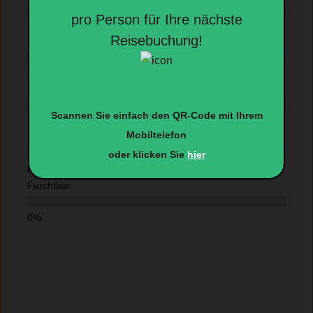
pro Person für Ihre nächste
Reisebuchung!
Sehr gut
Durchschnittlich
Scannen Sie einfach den QR-Code mit Ihrem
Mobiltelefon
Schlecht
oder klicken Sie
hier
Furchtbar