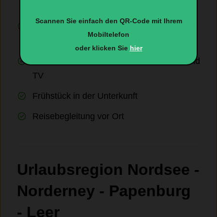
Fernreisebus mit Klima und Toilette
Scannen Sie einfach den QR-Code mit Ihrem
Übernachtung in typischen norddeutschen
Mobiltelefon
Hotels, Gasthöfen oder Pensionen
oder klicken Sie
hier
alle Zimmer inklusive Dusche, Bad/WC und
TV
Frühstück in der Unterkunft
Reisebegleitung vor Ort
Urlaubsregion Nordsee -
Norderney - Papenburg
- Leer