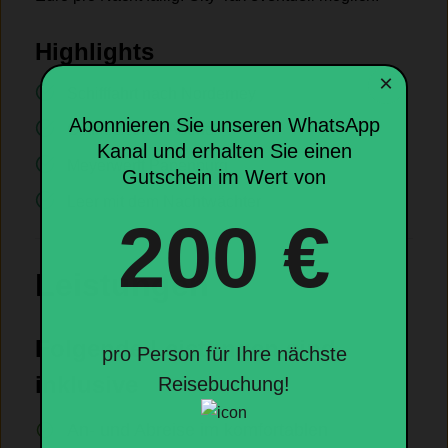
Highlights
×
Schifffahrt nach Norderney
Abonnieren Sie unseren WhatsApp
Ostfriesischer Abend
Kanal und erhalten Sie einen
Meyerwerft Papenpurg
Gutschein im Wert von
Leer mit dem Nachtwächter
200 €
Leistungen
Folgende Leistungen sind
pro Person für Ihre nächste
inklusive
Reisebuchung!
An- und Abreise im komfortablen