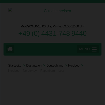
Zum
Inhalt
springen
(Eingabetaste
Mo-Di 09.00-18.00 Uhr, Mi - Fr. 09.00-12.00 Uhr
drücken)
+49 (0) 4431-748 9440
MENU
>
>
>
>
Startseite
Destination
Deutschland
Nordsee
Nordsee – Norderney – Papenburg – Leer