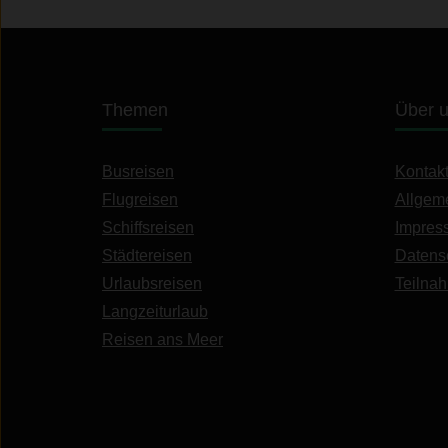
Themen
Über 
Busreisen
Kontak
Flugreisen
Allgem
Schiffsreisen
Impres
Städtereisen
Datens
Urlaubsreisen
Teilna
Langzeiturlaub
Reisen ans Meer