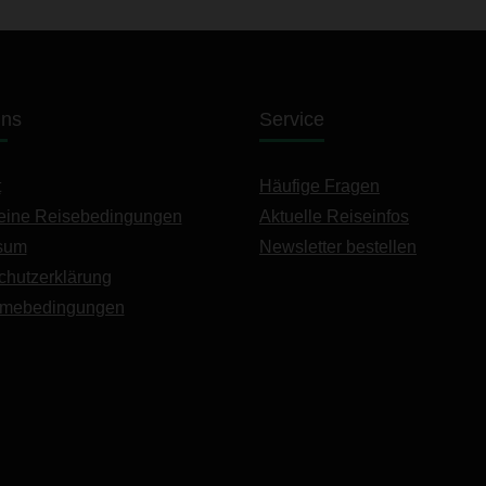
uns
Service
t
Häufige Fragen
eine Reisebedingungen
Aktuelle Reiseinfos
sum
Newsletter bestellen
chutzerklärung
hmebedingungen