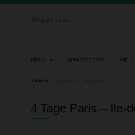
Zum
Inhalt
springen
(Eingabetaste
drücken)
REISEN
APPARTEMENTS
WICHT
>
Startseite
4 Tage Paris – Ile-de-France
4 Tage Paris – Ile-