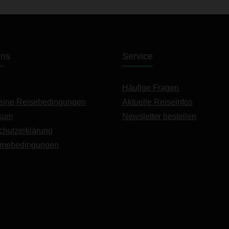
uns
Service
t
Häufige Fragen
eine Reisebedingungen
Aktuelle Reiseinfos
sum
Newsletter bestellen
chutzerklärung
hmebedingungen