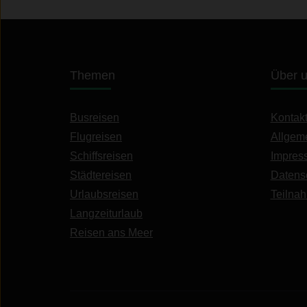
Themen
Über 
Busreisen
Kontak
Flugreisen
Allgem
Schiffsreisen
Impres
Städtereisen
Datens
Urlaubsreisen
Teilna
Langzeiturlaub
Reisen ans Meer