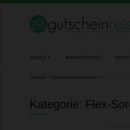
Zum
Inhalt
springen
(Eingabetaste
drücken)
REISEN
APPARTEMENTS
WICHT
>
>
Startseite
Aktuelle Reiseinformationen
Flex-Sorglos-Ta
Kategorie:
Flex-Sor
FLEX-SORG