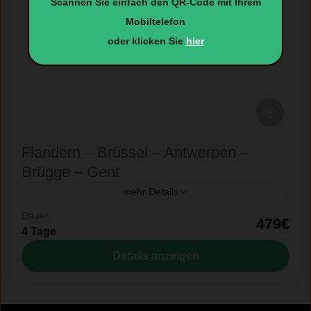
Scannen Sie einfach den QR-Code mit Ihrem
Mobiltelefon
oder klicken Sie
hier
Flandern – Brüssel – Antwerpen –
Brügge – Gent
mehr Details
Dauer
4 Tage Flandern - Brüssel - Antwerpen - Brügge -
479€
4 Tage
Gent LEBENDIGES, MALERISCHES FLANDERN.
Seit vielen Jahren eine unserer beliebtesten Reisen.
Details anzeigen
Erleben Sie die prachtvollsten...
Antwerpen
,
Belgien
,
Brügge
,
Brüssel
,
Flandern
,
Gent