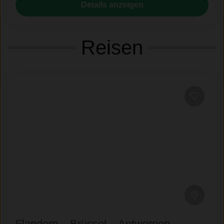
Seit vielen Jahren eine unserer beliebtesten Reisen.
Details anzeigen
Erleben Sie die prachtvollsten...
Antwerpen
,
Belgien
,
Brügge
,
Brüssel
,
Flandern
,
Gent
Reisen
Flandern – Brüssel – Antwerpen –