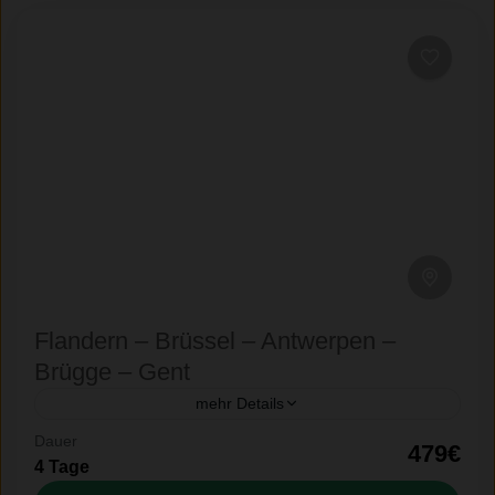
Flandern – Brüssel – Antwerpen –
Brügge – Gent
mehr Details
Dauer
4 Tage Flandern - Brüssel - Antwerpen - Brügge -
479€
4 Tage
Gent LEBENDIGES, MALERISCHES FLANDERN.