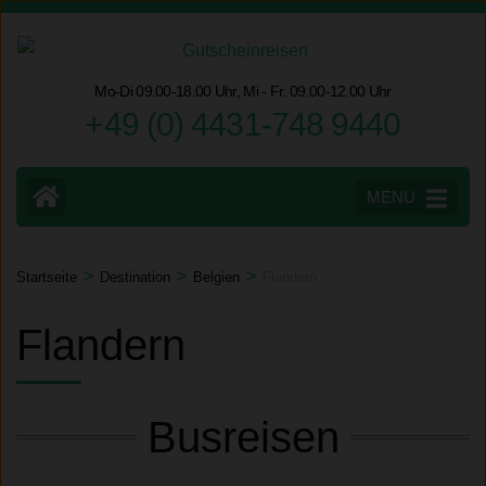
Zum
Inhalt
springen
Mo-Di 09.00-18.00 Uhr, Mi - Fr. 09.00-12.00 Uhr
(Eingabetaste
+49 (0) 4431-748 9440
drücken)
MENU
>
>
>
Startseite
Destination
Belgien
Flandern
Flandern
Busreisen