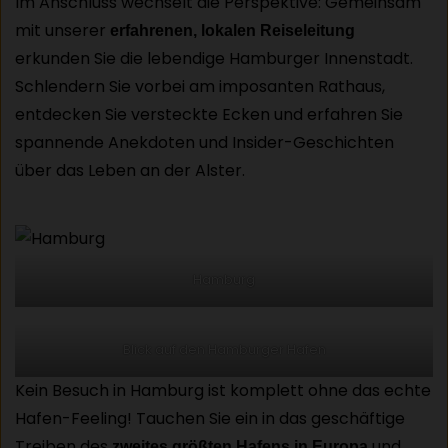
Im Anschluss wechselt die Perspektive: Gemeinsam
mit unserer
erfahrenen, lokalen Reiseleitung
erkunden Sie die lebendige Hamburger Innenstadt.
Schlendern Sie vorbei am imposanten Rathaus,
entdecken Sie versteckte Ecken und erfahren Sie
spannende Anekdoten und Insider-Geschichten
über das Leben an der Alster.
Hamburg
Blick auf den Hamburger Hafen
Kein Besuch in Hamburg ist komplett ohne das echte
Hafen-Feeling! Tauchen Sie ein in das geschäftige
Treiben des
und
zweites größten Hafens in Europa