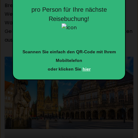
Bremens zu Fuß. Von den prächtigen Bauten der
pro Person für Ihre nächste
Weserrenaissance bis hin zu den berühmten
Reisebuchung!
Wahrzeichen der Stadt – Sie erhalten die
Gelegenheit, die bedeutendsten Sehenswürdigkeiten
aus nächster Nähe zu besichtigen und zu erleben.
Scannen Sie einfach den QR-Code mit Ihrem
Mobiltelefon
oder klicken Sie
hier
Bremen