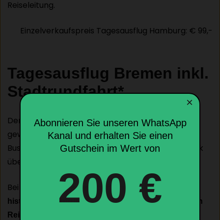
Reiseleitung.
Einzelverkaufspreis Tagesausflug Hamburg: € 99,-
Tagesausflug Bremen inkl.
Stadtrundfahrt*
×
Der zweite Tagesausflug ist der Stadt
Bremen
Abonnieren Sie unseren WhatsApp
gewidmet und beginnt mit einer
im
Kanal und erhalten Sie einen
Stadtrundfahrt
Bus, die Ihnen einen ersten umfassenden Überblick
Gutschein im Wert von
über die Höhepunkte der Stadt verschafft.
200 €
Bei einem
detaillierten Stadtrundgang durch das
mit unserer
historische Zentrum
erfahrenen, lokalen
erkunden Sie die schönsten Ecken
Reiseleitung