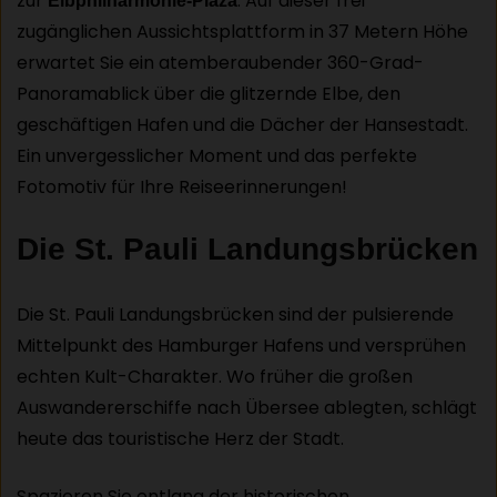
zur
. Auf dieser frei
Elbphilharmonie-Plaza
zugänglichen Aussichtsplattform in 37 Metern Höhe
erwartet Sie ein atemberaubender 360-Grad-
Panoramablick über die glitzernde Elbe, den
geschäftigen Hafen und die Dächer der Hansestadt.
Ein unvergesslicher Moment und das perfekte
Fotomotiv für Ihre Reiseerinnerungen!
Die St. Pauli Landungsbrücken
Die St. Pauli Landungsbrücken sind der pulsierende
Mittelpunkt des Hamburger Hafens und versprühen
echten Kult-Charakter. Wo früher die großen
Auswandererschiffe nach Übersee ablegten, schlägt
heute das touristische Herz der Stadt.
Spazieren Sie entlang der historischen,