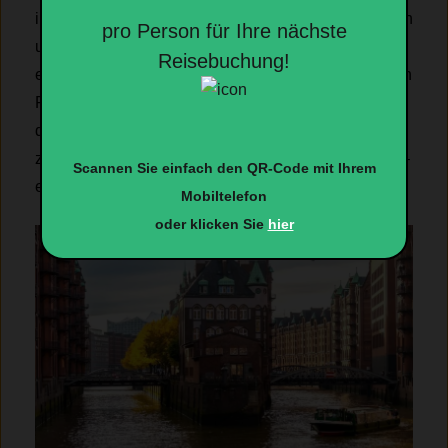
imposanten roten Backsteingebäude, die von Fleeten
pro Person für Ihre nächste
und Brücken durchzogen werden, schaffen eine
Reisebuchung!
einzigartige Kulisse und gehören zu den beliebtesten
Fotomotiven Hamburgs. In der Speicherstadt geht es
durch Hamburgs Weltkulturerbe und den größten
zusammenhängenden Lagerhauskomplex der Welt –
Scannen Sie einfach den QR-Code mit Ihrem
eine beeindruckende Kulisse.
Mobiltelefon
oder klicken Sie
hier