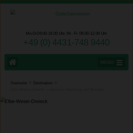
Zum
Inhalt
springen
(Eingabetaste
Mo-Di 09.00-18.00 Uhr, Mi - Fr. 09.00-12.00 Uhr
drücken)
+49 (0) 4431-748 9440
MENU
>
>
Startseite
Destination
Elbe-Weser-Dreieck – zwischen Hamburg und Bremen