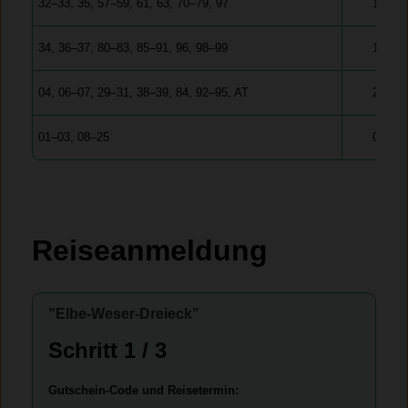
32–33, 35, 57–59, 61, 63, 70–79, 97
12.03.
34, 36–37, 80–83, 85–91, 96, 98–99
19.03.
04, 06–07, 29–31, 38–39, 84, 92–95, AT
26.03.
01–03, 08–25
02.04.
Reiseanmeldung
"Elbe-Weser-Dreieck"
Bitte lasse dieses Feld leer.
Bitte lasse dieses Feld leer.
Schritt 1 / 3
Gutschein-Code und Reisetermin: