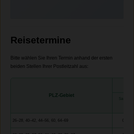
Reisetermine
Bitte wählen Sie Ihren Termin anhand der ersten
beiden Stellen Ihrer Postleitzahl aus:
PLZ-Gebiet
Saisonzu
149
26–28, 40–42, 44–56, 60, 64–69
05.03.