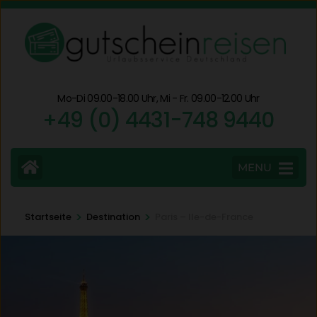
Zum
Inhalt
springen
(Eingabetaste
drücken)
Mo-Di 09.00-18.00 Uhr, Mi - Fr. 09.00-12.00 Uhr
+49 (0) 4431-748 9440
MENU
>
>
Startseite
Destination
Paris – Ile-de-France