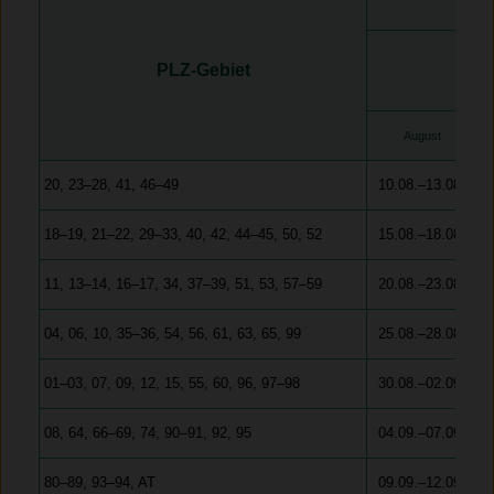
T
PLZ-Gebiet
August
20, 23–28, 41, 46–49
10.08.–13.08.
18–19, 21–22, 29–33, 40, 42, 44–45, 50, 52
15.08.–18.08.
11, 13–14, 16–17, 34, 37–39, 51, 53, 57–59
20.08.–23.08.
04, 06, 10, 35–36, 54, 56, 61, 63, 65, 99
25.08.–28.08.
01–03, 07, 09, 12, 15, 55, 60, 96, 97–98
30.08.–02.09.
08, 64, 66–69, 74, 90–91, 92, 95
04.09.–07.09.
80–89, 93–94, AT
09.09.–12.09.