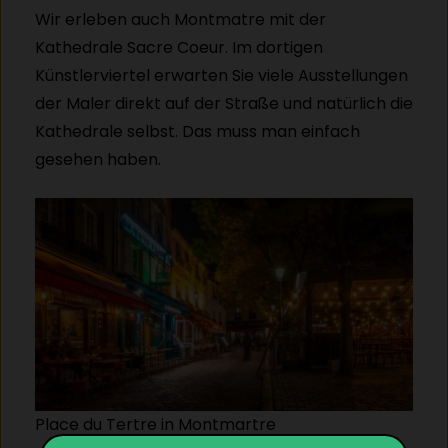
Wir erleben auch Montmatre mit der
Kathedrale Sacre Coeur. Im dortigen
Künstlerviertel erwarten Sie viele Ausstellungen
der Maler direkt auf der Straße und natürlich die
Kathedrale selbst. Das muss man einfach
gesehen haben.
Place du Tertre in Montmartre