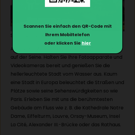
Scannen Sie einfach den QR-Code mit
Ihrem Mobiltelefon
Stadtteil La Defense
oder klicken Sie
hier
Am frühen Abend beginnt unsere Schiff fahrt
auf der Seine. Halten Sie Ihre Fotoapparate und
Videokameras bereit und genießen Sie die
hellerleuchtete Stadt vom Wasser aus. Kaum
eine Stadt in Europa beleuchtet die Straßen und
Plätze sowie seine Sehenswürdigkeiten so wie
Paris. Erleben Sie mit uns die berühmtesten
Gebäude am Fluss wie z. B. die Kathedrale Notre
Dame, Eiffelturm, Louvre, Orsay-Museum, Insel
La Cité, Alexander III.-Brücke oder das Rathaus.