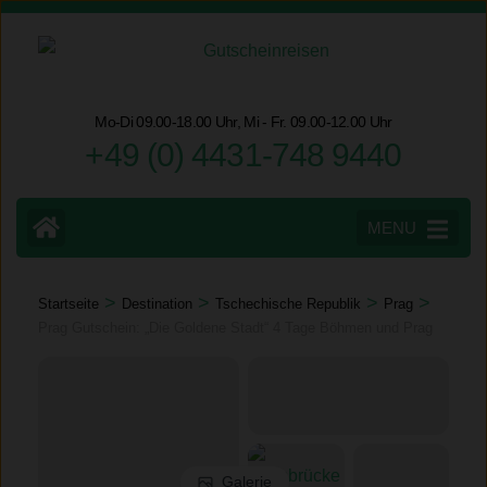
Zum
Inhalt
springen
(Eingabetaste
Mo-Di 09.00-18.00 Uhr, Mi - Fr. 09.00-12.00 Uhr
drücken)
+49 (0) 4431-748 9440
MENU
>
>
>
>
Startseite
Destination
Tschechische Republik
Prag
Prag Gutschein: „Die Goldene Stadt“ 4 Tage Böhmen und Prag
Galerie