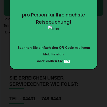
Hier geht´s zur vollständigen
Reisebeschreibung und Buchung
pro Person für Ihre nächste
Barauszahlung des Guthabens nicht möglich. Es gelten unsere
Reisebuchung!
Teilnahmebedingen. *zzgl. Saisonzuschlag, die Buchungsgebühr in
Höhe von € 79 pro Person ist bereits im Saisonzuschlag enthalten.
Scannen Sie einfach den QR-Code mit Ihrem
Mobiltelefon
oder klicken Sie
hier
SIE ERREICHEN UNSER
SERVICECENTER WIE FOLGT:
TEL.: 04431 – 748 9440