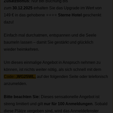
Zusatzbonus:
Nur bei Buchung bis
zum
30.12.2025
erhalten Sie das Upgrade im Wert von
149 € in das gehobene ⭐⭐⭐⭐
Sterne Hotel
geschenkt
dazu!
Einfach mal durchatmen, entspannen und die Seele
baumeln lassen – damit Sie gestärkt und glücklich
wieder heimkehren.
Um dieses einmalige Angebot in Anspruch nehmen zu
können, ist nichts weiter nötig, als sich schnell mit dem
Code: „
WG25WL
„
auf der folgenden Seite oder telefonisch
anzumelden.
Bitte beachten Sie:
Dieses sensationelle Angebot ist
streng limitiert und gilt
nur für 100 Anmeldungen
. Sobald
diese Plätze vergeben sind, wird das Anmeldefenster